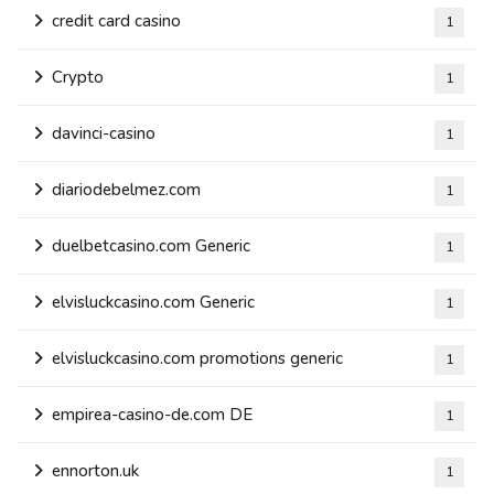
credit card casino
1
Crypto
1
davinci-casino
1
diariodebelmez.com
1
duelbetcasino.com Generic
1
elvisluckcasino.com Generic
1
elvisluckcasino.com promotions generic
1
empirea-casino-de.com DE
1
ennorton.uk
1