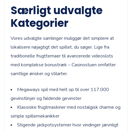
Særligt udvalgte
Kategorier
Vores udvalgte samlinger muliggør det simplere at
lokalisere nøjagtigt det spillet, du søger. Lige fra
traditionelle frugttemaer til avancerede videoslots
med komplekse bonustræk – Casinostuen omfatter
samtlige ønsker og stilarter.
Megaways spil med helt op til over 117.000
gevinstlinjer og faldende gevinster
Klassiske frugtmaskiner med nostalgisk charme og
simple spillemekanikker
Stigende jackpotsystemer hvor vindinger jævnligt