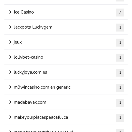
Ice Casino
7
Jackpots Luckygem
1
jeux
1
lollybet-casino
1
luckyjoya.com es
1
m9wincasino.com en generic
1
madebayak.com
1
makeyourplacespeaceful.ca
1