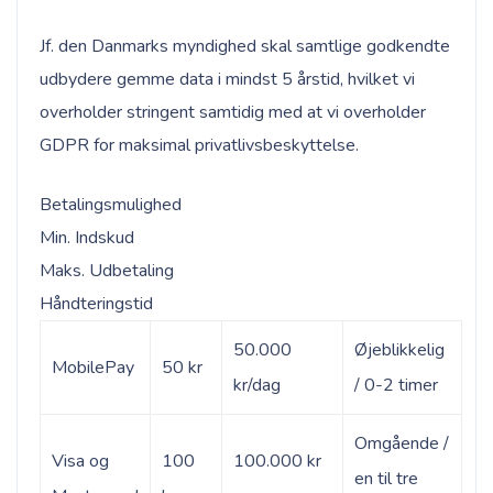
Jf. den Danmarks myndighed skal samtlige godkendte
udbydere gemme data i mindst 5 årstid, hvilket vi
overholder stringent samtidig med at vi overholder
GDPR for maksimal privatlivsbeskyttelse.
Betalingsmulighed
Min. Indskud
Maks. Udbetaling
Håndteringstid
50.000
Øjeblikkelig
MobilePay
50 kr
kr/dag
/ 0-2 timer
Omgående /
Visa og
100
100.000 kr
en til tre