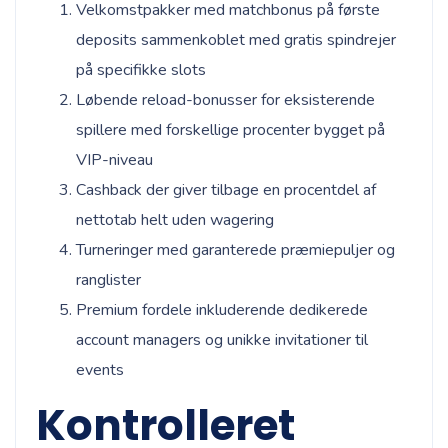
Velkomstpakker med matchbonus på første
deposits sammenkoblet med gratis spindrejer
på specifikke slots
Løbende reload-bonusser for eksisterende
spillere med forskellige procenter bygget på
VIP-niveau
Cashback der giver tilbage en procentdel af
nettotab helt uden wagering
Turneringer med garanterede præmiepuljer og
ranglister
Premium fordele inkluderende dedikerede
account managers og unikke invitationer til
events
Kontrolleret