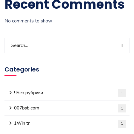
Recent Comments
No comments to show.
Categories
! Без рубрики
1
007bsb.com
1
1Win tr
1