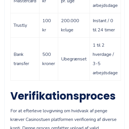
Mastercard
kr
pr. uge
arbejdsdage
100
200.000
Instant / 0
Trustly
kr
kr/uge
til 24 timer
1 til 2
Bank
500
hverdage /
Ubegrænset
transfer
kroner
3-5
arbejdsdage
Verifikationsproces
For at efterleve lovgivning om hvidvask af penge
kræver Casinostuen platformen verificering af diverse
konti. Denne proces omfatter upload af valid