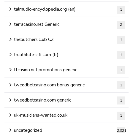
talmudic-encyclopedia.org (en)
1
terracasino.net Generic
2
thebutchers.club CZ
1
truathlete-isff.com (tr)
1
ttcasino.net promotions generic
1
tweedbetcasino.com bonus generic
1
tweedbetcasino.com generic
1
uk-musicians-wanted.co.uk
1
uncategorized
2,321