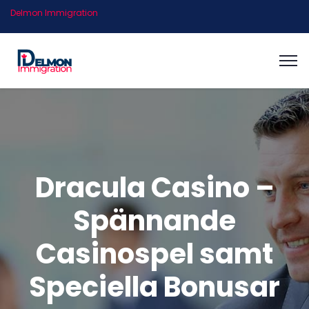
Delmon Immigration
Dracula Casino –
Spännande
Casinospel samt
Speciella Bonusar