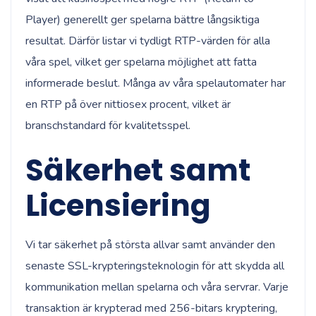
Player) generellt ger spelarna bättre långsiktiga
resultat. Därför listar vi tydligt RTP-värden för alla
våra spel, vilket ger spelarna möjlighet att fatta
informerade beslut. Många av våra spelautomater har
en RTP på över nittiosex procent, vilket är
branschstandard för kvalitetsspel.
Säkerhet samt
Licensiering
Vi tar säkerhet på största allvar samt använder den
senaste SSL-krypteringsteknologin för att skydda all
kommunikation mellan spelarna och våra servrar. Varje
transaktion är krypterad med 256-bitars kryptering,