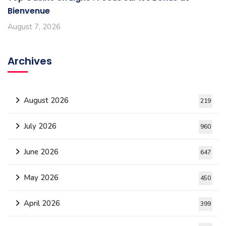
Bienvenue
August 7, 2026
Archives
August 2026
219
July 2026
960
June 2026
647
May 2026
450
April 2026
399