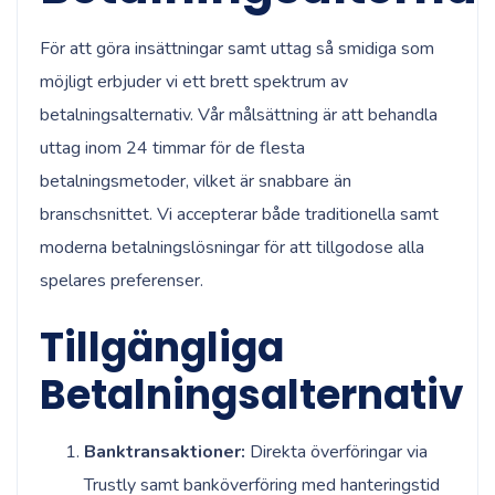
För att göra insättningar samt uttag så smidiga som
möjligt erbjuder vi ett brett spektrum av
betalningsalternativ. Vår målsättning är att behandla
uttag inom 24 timmar för de flesta
betalningsmetoder, vilket är snabbare än
branschsnittet. Vi accepterar både traditionella samt
moderna betalningslösningar för att tillgodose alla
spelares preferenser.
Tillgängliga
Betalningsalternativ
Banktransaktioner:
Direkta överföringar via
Trustly samt banköverföring med hanteringstid