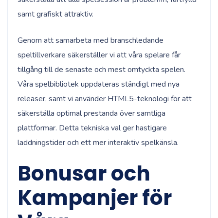
samt grafiskt attraktiv.
Genom att samarbeta med branschledande
speltillverkare säkerställer vi att våra spelare får
tillgång till de senaste och mest omtyckta spelen.
Våra spelbibliotek uppdateras ständigt med nya
releaser, samt vi använder HTML5-teknologi för att
säkerställa optimal prestanda över samtliga
plattformar. Detta tekniska val ger hastigare
laddningstider och ett mer interaktiv spelkänsla.
Bonusar och
Kampanjer för