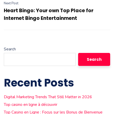
Next Post
Heart Bingo: Your own Top Place for
Internet Bingo Entertainment
Search
Search
Recent Posts
Digital Marketing Trends That Still Matter in 2026
Top casino en ligne à découvrir
Top Casino en Ligne : Focus sur les Bonus de Bienvenue