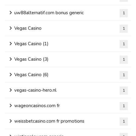
uw88alternatif.com bonus generic
1
Vegas Casino
1
Vegas Casino (1)
1
Vegas Casino (3)
1
Vegas Casino (6)
1
vegas-casino-hero.nl
1
wageoncasinos.com fr
1
weissbetcasino.com fr promotions
1