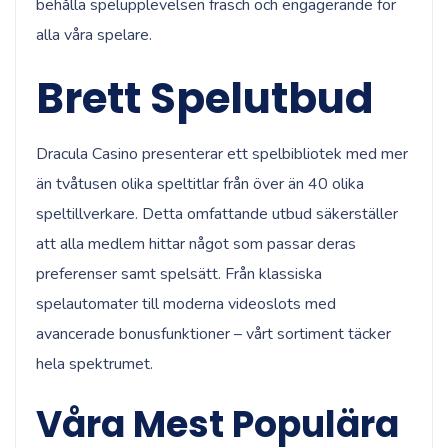
behålla spelupplevelsen fräsch och engagerande för
alla våra spelare.
Brett Spelutbud
Dracula Casino presenterar ett spelbibliotek med mer
än tvåtusen olika speltitlar från över än 40 olika
speltillverkare. Detta omfattande utbud säkerställer
att alla medlem hittar något som passar deras
preferenser samt spelsätt. Från klassiska
spelautomater till moderna videoslots med
avancerade bonusfunktioner – vårt sortiment täcker
hela spektrumet.
Våra Mest Populära