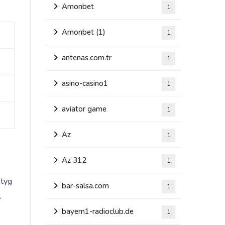
Amonbet
1
Amonbet (1)
1
antenas.com.tr
1
asino-casino1
1
aviator game
1
Az
1
Az 312
1
ktyg
bar-salsa.com
1
.
bayern1-radioclub.de
1