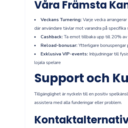
Våra Främsta Ka
Veckans Turnering:
Varje vecka arrangerar
där användare tävlar mot varandra på specifika
Cashback:
Ta emot tillbaka upp till 20% av
Reload-bonusar:
Ytterligare bonuspengar 
Exklusiva VIP-events:
Inbjudningar till f
lojala spelare
Support och K
Tillgänglighet är nyckeln till en positiv spelkäns
assistera med alla funderingar eller problem.
Kontaktalternati