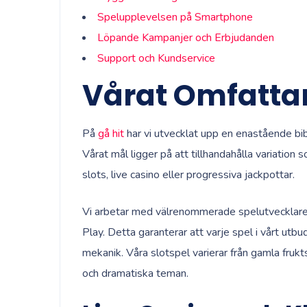
Spelupplevelsen på Smartphone
Löpande Kampanjer och Erbjudanden
Support och Kundservice
Vårat Omfatta
På
gå hit
har vi utvecklat upp en enastående bib
Vårat mål ligger på att tillhandahålla variation
slots, live casino eller progressiva jackpottar.
Vi arbetar med välrenommerade spelutvecklare
Play. Detta garanterar att varje spel i vårt utbu
mekanik. Våra slotspel varierar från gamla fruk
och dramatiska teman.