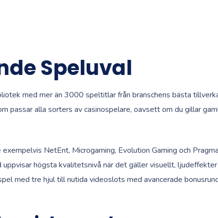
nde Speluval
liotek med mer än 3000 speltitlar från branschens bästa tillverk
 som passar alla sorters av casinospelare, oavsett om du gillar gam
 exempelvis NetEnt, Microgaming, Evolution Gaming och Pragma
d uppvisar högsta kvalitetsnivå när det gäller visuellt, ljudeffekter
tspel med tre hjul till nutida videoslots med avancerade bonusrun