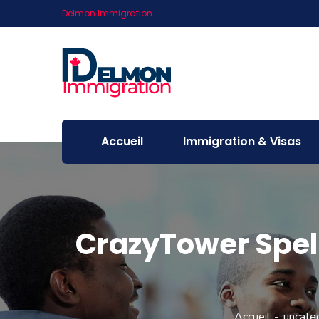
Delmon Immigration
Accueil
Immigration & Visas
CrazyTower Spelp
Accueil
uncate