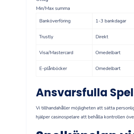
Min/Max summa
Banköverföring
1-3 bankdagar
Trustly
Direkt
Visa/Mastercard
Omedelbart
E-plånböcker
Omedelbart
Ansvarsfulla Spe
Vi tillhandahåller möjligheten att sätta personl
hjälper casinospelare att behålla kontrollen över