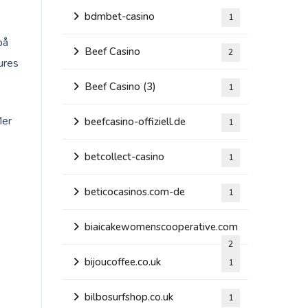
bdmbet-casino
1
på
Beef Casino
2
ures
Beef Casino (3)
1
Mer
beefcasino-offiziell.de
1
betcollect-casino
1
beticocasinos.com-de
1
biaicakewomenscooperative.com
2
bijoucoffee.co.uk
1
bilbosurfshop.co.uk
1