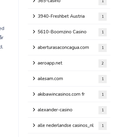
365-casino
1
3940-Freshbet Austria
1
med
5610-Boomzino Casino
1
år
d,
aberturasaconcagua.com
1
aeroapp.net
2
ailesam.com
1
akibawincasinos.com fr
1
alexander-casino
1
alle nederlandse casinos_nl
1