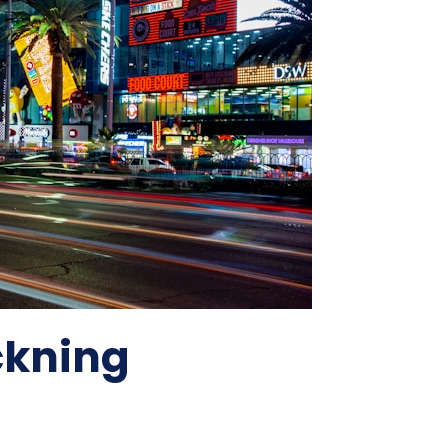
ckning