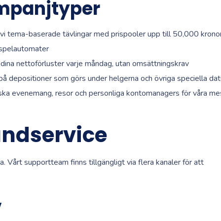
mpanjtyper
 vi tema-baserade tävlingar med prispooler upp till 50,000 krono
 spelautomater
 dina nettoförluster varje måndag, utan omsättningskrav
på depositioner som görs under helgerna och övriga speciella da
ysiska evenemang, resor och personliga kontomanagers för våra me
undservice
la. Vårt supportteam finns tillgängligt via flera kanaler för att
v