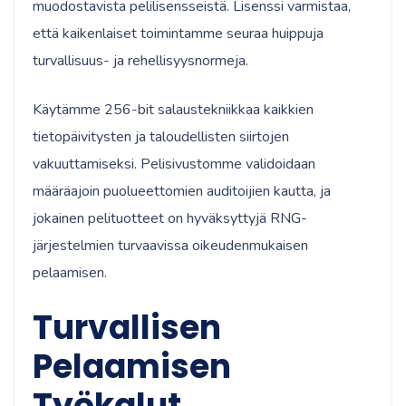
muodostavista pelilisensseistä. Lisenssi varmistaa,
että kaikenlaiset toimintamme seuraa huippuja
turvallisuus- ja rehellisyysnormeja.
Käytämme 256-bit salaustekniikkaa kaikkien
tietopäivitysten ja taloudellisten siirtojen
vakuuttamiseksi. Pelisivustomme validoidaan
määräajoin puolueettomien auditoijien kautta, ja
jokainen pelituotteet on hyväksyttyjä RNG-
järjestelmien turvaavissa oikeudenmukaisen
pelaamisen.
Turvallisen
Pelaamisen
Työkalut