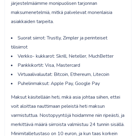
järjestelmäämme monipuolisen tarjonnan
maksumenetelmiä, mitkä palvelevat monenlaisia
asiakkaiden tarpeita.
Suorat siirrot: Trustly, Zimpler ja perinteiset
tilisiirrot
Verkko- kukkarot: Skrill, Neteller, MuchBetter
Pankkikortit: Visa, Mastercard
Virtuaalivaluutat: Bitcoin, Ethereum, Litecoin
Puhelinmaksut: Apple Pay, Google Pay
Maksut käsitellään heti, mikä asia johtaa siihen, ettei
voit aloittaa nauttimaan peleistä heti maksun
varmistuttua. Nostopyyntöjä hoidamme niin ripeästi, ja
merkittävä määrä siirroista valmiistuu 24 tunnin sisällä.
Minimitalletustaso on 10 euron, ja kun taas korkein