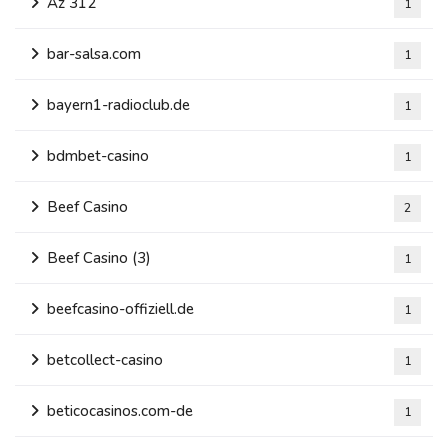
Az 312
1
bar-salsa.com
1
bayern1-radioclub.de
1
bdmbet-casino
1
Beef Casino
2
Beef Casino (3)
1
beefcasino-offiziell.de
1
betcollect-casino
1
beticocasinos.com-de
1