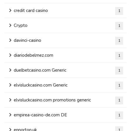
credit card casino
1
Crypto
1
davinci-casino
1
diariodebelmez.com
1
duelbetcasino.com Generic
1
elvisluckcasino.com Generic
1
elvisluckcasino.com promotions generic
1
empirea-casino-de.com DE
1
ennorton.uk
1