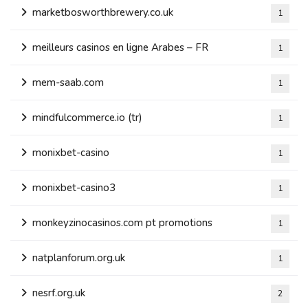
marketbosworthbrewery.co.uk
1
meilleurs casinos en ligne Arabes – FR
1
mem-saab.com
1
mindfulcommerce.io (tr)
1
monixbet-casino
1
monixbet-casino3
1
monkeyzinocasinos.com pt promotions
1
natplanforum.org.uk
1
nesrf.org.uk
2