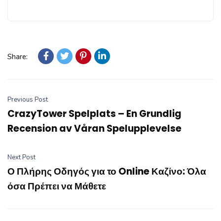
Share:
Previous Post
CrazyTower Spelplats – En Grundlig
Recension av Våran Spelupplevelse
Next Post
Ο Πλήρης Οδηγός για το Online Καζίνο: Όλα
όσα Πρέπει να Μάθετε