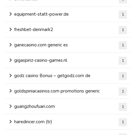
equipment-statt-power.de
1
freshbet-denmark2
1
ganecasino.com generic es
1
gigaspinz-casino-games.nl
1
godz casino Bonus – getgodz.com de
1
goldspiniacasinos.com promotions generic
1
guangzhoufuari.com
1
haredincer.com (tr)
1