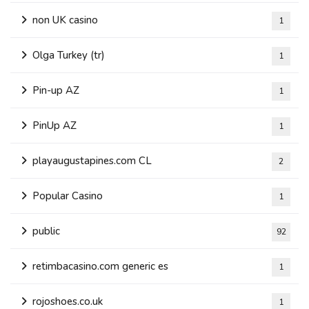
non UK casino
1
Olga Turkey (tr)
1
Pin-up AZ
1
PinUp AZ
1
playaugustapines.com CL
2
Popular Casino
1
public
92
retimbacasino.com generic es
1
rojoshoes.co.uk
1