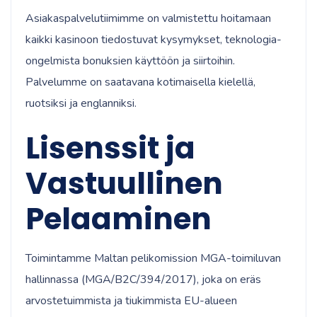
Asiakaspalvelutiimimme on valmistettu hoitamaan
kaikki kasinoon tiedostuvat kysymykset, teknologia-
ongelmista bonuksien käyttöön ja siirtoihin.
Palvelumme on saatavana kotimaisella kielellä,
ruotsiksi ja englanniksi.
Lisenssit ja
Vastuullinen
Pelaaminen
Toimintamme Maltan pelikomission MGA-toimiluvan
hallinnassa (MGA/B2C/394/2017), joka on eräs
arvostetuimmista ja tiukimmista EU-alueen