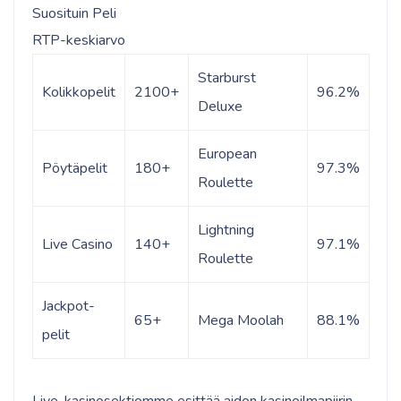
Suosituin Peli
RTP-keskiarvo
Starburst
Kolikkopelit
2100+
96.2%
Deluxe
European
Pöytäpelit
180+
97.3%
Roulette
Lightning
Live Casino
140+
97.1%
Roulette
Jackpot-
65+
Mega Moolah
88.1%
pelit
Live-kasinosektiomme esittää aidon kasinoilmapiirin