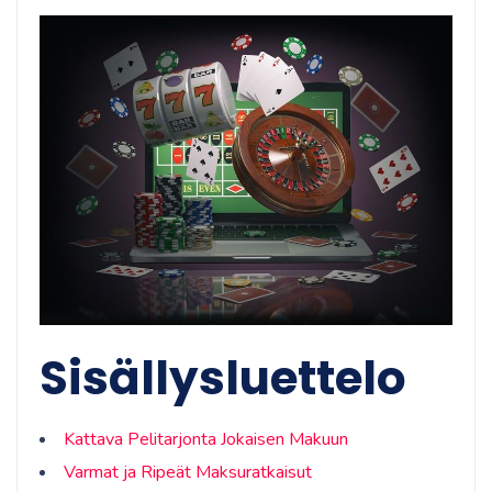
Sisällysluettelo
Kattava Pelitarjonta Jokaisen Makuun
Varmat ja Ripeät Maksuratkaisut